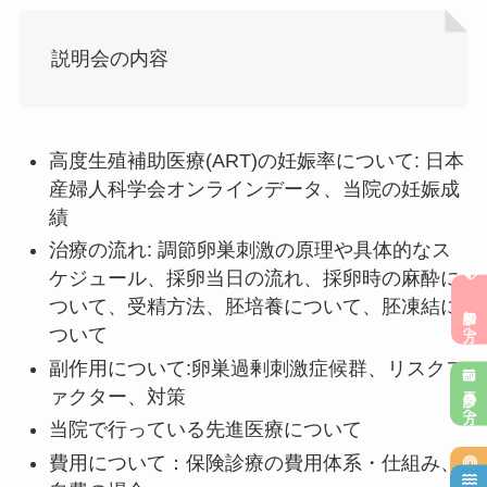
説明会の内容
高度生殖補助医療(ART)の妊娠率について: 日本
産婦人科学会オンラインデータ、当院の妊娠成
績
治療の流れ: 調節卵巣刺激の原理や具体的なス
ケジュール、採卵当日の流れ、採卵時の麻酔に
初診の方へ
ついて、受精方法、胚培養について、胚凍結に
ついて
副作用について:卵巣過剰刺激症候群、リスクフ
再診の方へ
ァクター、対策
当院で行っている先進医療について
費用について：保険診療の費用体系・仕組み、
乳腺超音波検査