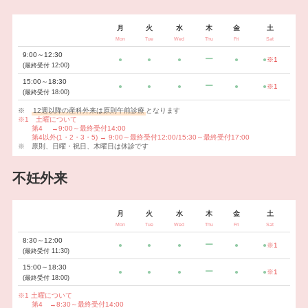
月
火
水
木
金
土
Mon
Tue
Wed
Thu
Fri
Sat
9:00～12:30
ー
●
●
●
●
●
※1
(最終受付 12:00)
15:00～18:30
ー
●
●
●
●
●
※1
(最終受付 18:00)
※
12週以降の産科外来は原則午前診療
となります
※1 土曜について
第4 →9:00～最終受付14:00
第4以外(1・2・3・5)
→ 9:00～最終受付12:00/15:30～最終受付17:00
※ 原則、日曜・祝日、木曜日は休診です
不妊外来
月
火
水
木
金
土
Mon
Tue
Wed
Thu
Fri
Sat
8:30～12:00
ー
●
●
●
●
●
※1
(最終受付 11:30)
15:00～18:30
ー
●
●
●
●
●
※1
(最終受付 18:00)
※1
土曜について
第4 →8:30～最終受付14:00