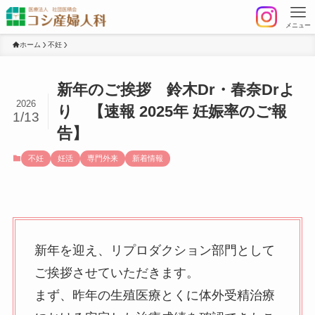
メニュー
ホーム
不妊
新年のご挨拶 鈴木Dr・春奈Drよ
2026
り 【速報 2025年 妊娠率のご報
1/13
告】
不妊
妊活
専門外来
新着情報
新年を迎え、リプロダクション部門として
ご挨拶させていただきます。
まず、昨年の生殖医療とくに体外受精治療