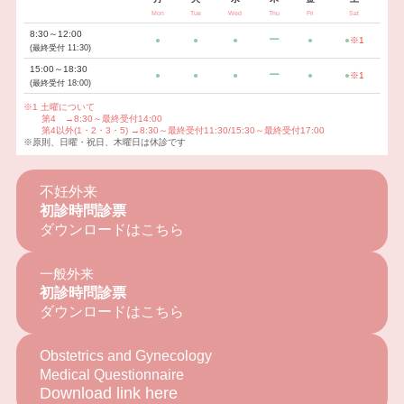
Mon
Tue
Wed
Thu
Fri
Sat
8:30～12:00
ー
●
●
●
●
●
※1
(最終受付 11:30)
15:00～18:30
ー
●
●
●
●
●
※1
(最終受付 18:00)
※1
土曜について
第4 →8:30～最終受付14:00
第4以外(1・2・3・5)
→
8:30～最終受付11:30/15:30～最終受付17:00
※原則、日曜・祝日、木曜日は休診です
不妊外来
初診時問診票
ダウンロードはこちら
一般外来
初診時問診票
ダウンロードはこちら
Obstetrics and Gynecology
Medical Questionnaire
Download link here