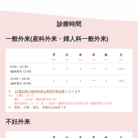
診療時間
一般外来(産科外来・婦人科一般外来)
月
火
水
木
金
土
Mon
Tue
Wed
Thu
Fri
Sat
9:00～12:30
ー
●
●
●
●
●
※1
(最終受付 12:00)
15:00～18:30
ー
●
●
●
●
●
※1
(最終受付 18:00)
※
12週以降の産科外来は原則午前診療
となります
※1 土曜について
第4 →9:00～最終受付14:00
第4以外(1・2・3・5)
→ 9:00～最終受付12:00/15:30～最終受付17:00
※ 原則、日曜・祝日、木曜日は休診です
不妊外来
月
火
水
木
金
土