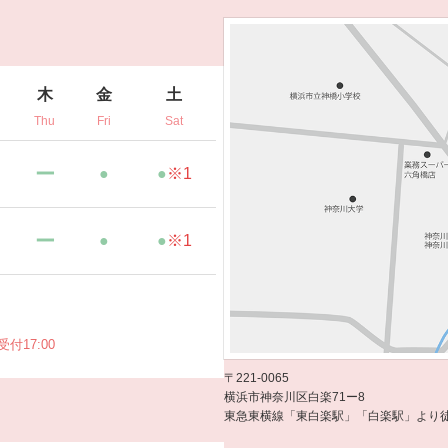
木
金
土
Thu
Fri
Sat
ー
●
●
※1
ー
●
●
※1
受付17:00
〒221-0065
横浜市神奈川区白楽71ー8
東急東横線「東白楽駅」「白楽駅」より徒