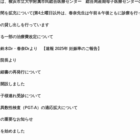
査は、横浜市立大学附属市民総合医療センター 総合周産期母子医療センター
間を拡充について(第4土曜日以外は、春奈先生は午前＆午後ともに診療を行っ
ルの貸し出しを行っています
する一部の治療費改定について
木Dr・春奈Drより 【速報 2025年 妊娠率のご報告】
 院長より
明細書の再発行について
を開設しました
お子様連れ受診について
異数性検査（PGT-A）の適応拡大について
ての重要なお知らせ
ムを始めました