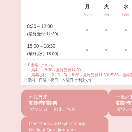
月
火
水
Mon
Tue
Wed
8:30～12:00
●
●
●
(最終受付 11:30)
15:00～18:30
●
●
●
(最終受付 18:00)
※1
土曜について
第4 →8:30～最終受付14:00
第4以外(1・2・3・5)
→
8:30～最終受付11:30/15:30～最終受
※原則、日曜・祝日、木曜日は休診です
不妊外来
一般外
初診時問診票
初診時
ダウンロードはこちら
ダウン
Obstetrics and Gynecology
Medical Questionnaire