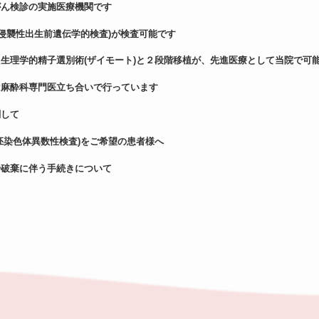
がん検診の実施医療機関です
(非侵襲性出生前遺伝学的検査)が検査可能です
生理学的精子選別術(ザイモート)と２段階移植が、先進医療として当院で可
は麻酔科専門医立ち合いで行っています
関して
床前胚染色体異数性検査)をご希望の患者様へ
や破棄に伴う手続きについて