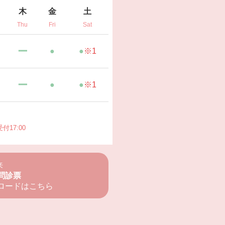
木
金
土
Thu
Fri
Sat
ー
●
●
※1
ー
●
●
※1
付17:00
来
問診票
ロードはこちら